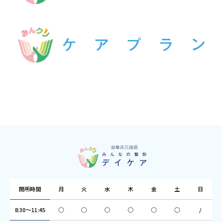
開所時間
月
火
水
木
金
土
日
8:30～11:45
◯
◯
◯
◯
◯
◯
/